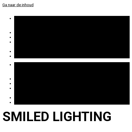
Ga naar de inhoud
HOME
Over ons
Sponsoring
NIEUWS
PROJECTEN
PRODUCTEN
Retrofit LED
LICHTPLAN
CONTACT
HOME
Over ons
Sponsoring
NIEUWS
PROJECTEN
PRODUCTEN
Retrofit LED
LICHTPLAN
CONTACT
SMILED LIGHTING